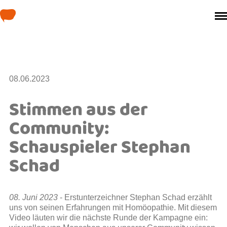
Das ganze Manifest
Die Unterzeichner
08.06.2023
Über weil’s hilft!
Stimmen aus der
Info
Community:
Spenden
Schauspieler Stephan
Schad
08. Juni 2023
- Erstunterzeichner Stephan Schad erzählt
uns von seinen Erfahrungen mit Homöopathie. Mit diesem
Video läuten wir die nächste Runde der Kampagne ein: